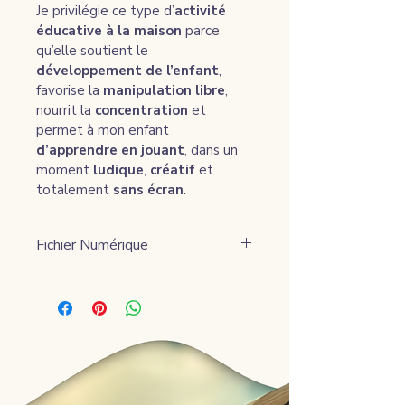
Je privilégie ce type d’
activité 
éducative à la maison
 parce 
qu’elle soutient le 
développement de l’enfant
, 
favorise la 
manipulation libre
, 
nourrit la 
concentration
 et 
permet à mon enfant 
d’apprendre en jouant
, dans un 
moment 
ludique
, 
créatif
 et 
totalement 
sans écran
.
Fichier Numérique
Lien de téléchargement envoyé 
au moment du paiement.