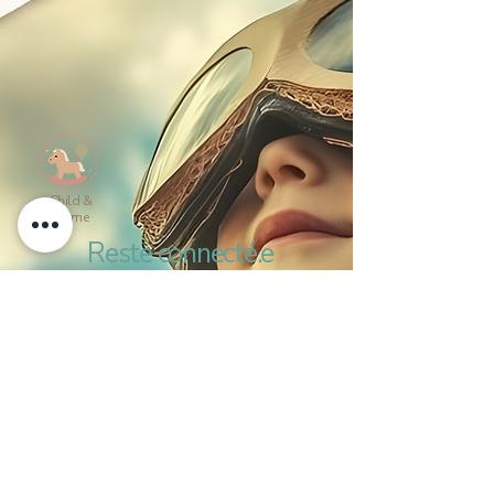
Child &
Home
Reste connecté.e
Prénom
Nom de famille
Email
*
Oui, abonne-moi à ta newsletter
*