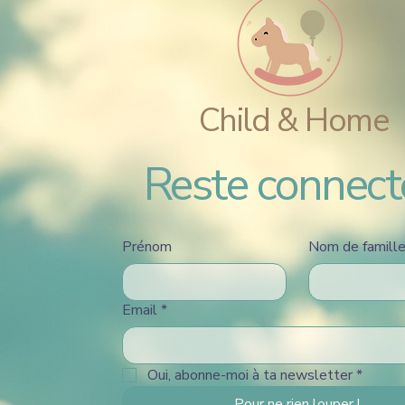
Child & Home
Reste connect
Prénom
Nom de famill
Email
*
Oui, abonne-moi à ta newsletter
*
Pour ne rien louper !