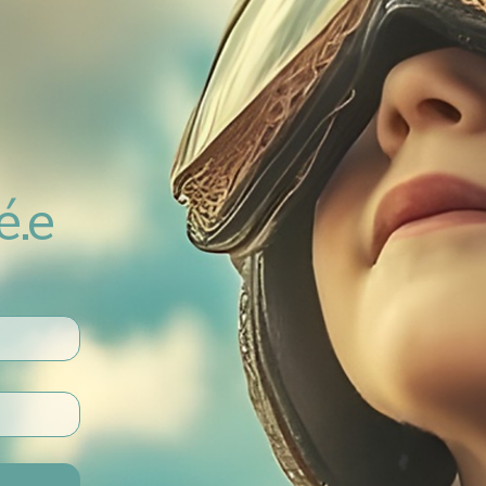
é.e
e