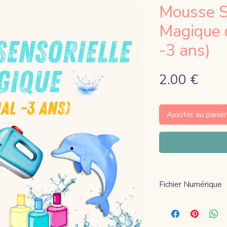
Mousse S
Magique d
-3 ans)
Prix
2.00 €
Ajouter au panier
Fichier Numérique
Lien de télécharg
paiement.