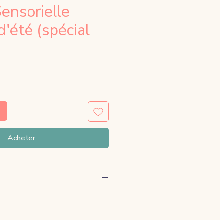
ensorielle
'été (spécial
Acheter
ement envoyé au moment du 