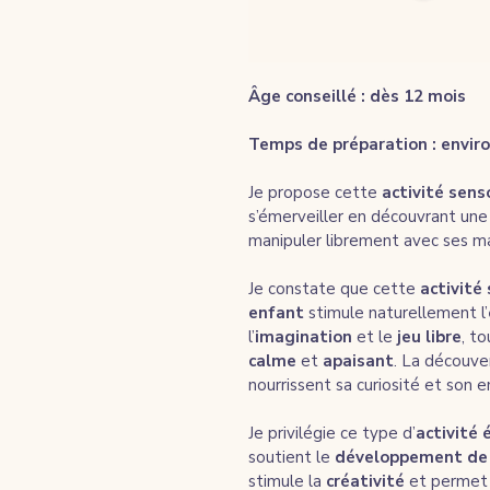
Âge conseillé : dès 12 mois
Temps de préparation : envir
Je propose cette 
activité sens
s’émerveiller en découvrant une
manipuler librement avec ses ma
Je constate que cette 
activité
enfant
 stimule naturellement l’
l’
imagination
 et le 
jeu libre
, t
calme
 et 
apaisant
. La découver
nourrissent sa curiosité et son 
Je privilégie ce type d’
activité 
soutient le 
développement de 
stimule la 
créativité
 et permet