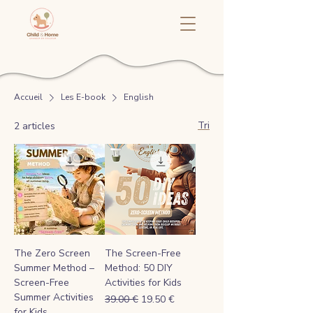
Accueil
Les E-book
English
Tri
2 articles
The Zero Screen
The Screen-Free
Summer Method –
Method: 50 DIY
Screen-Free
Activities for Kids
Summer Activities
Prix original
Prix promotionnel
39.00 €
19.50 €
for Kids