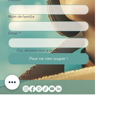
Prénom
Nom de famille
Email
*
Oui, abonne-moi à ta newsletter
*
Pour ne rien louper !
+41 76 393 11 63