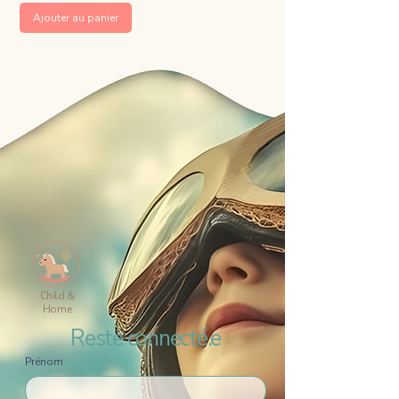
Ajouter au panier
Child &
Home
Reste connecté.e
Prénom