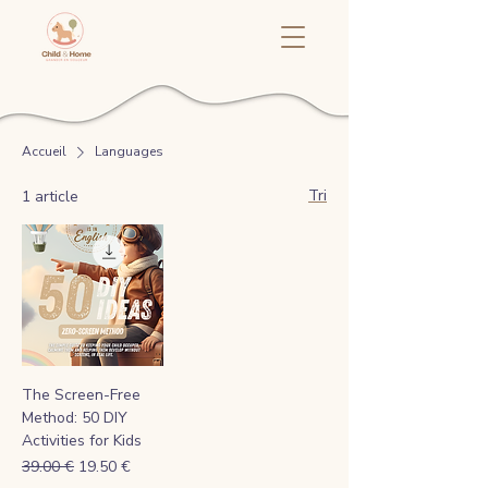
Accueil
Languages
Tri
1 article
The Screen-Free
Method: 50 DIY
Activities for Kids
Prix original
Prix promotionnel
39.00 €
19.50 €