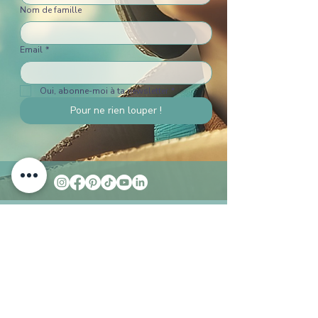
Nom de famille
Email
*
Oui, abonne-moi à ta newsletter
*
Pour ne rien louper !
+41 76 393 11 63
infos@child-home.com