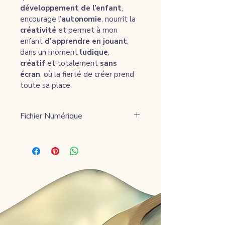
développement de l’enfant
, 
encourage l’
autonomie
, nourrit la 
créativité
 et permet à mon 
enfant 
d’apprendre en jouant
, 
dans un moment 
ludique
, 
créatif
 et totalement 
sans 
écran
, où la fierté de créer prend 
toute sa place.
Fichier Numérique
Lien de téléchargement envoyé 
au moment du paiement.