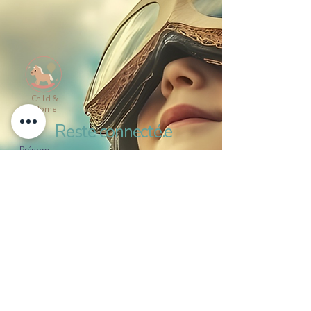
Child &
Home
Reste connecté.e
Prénom
Nom de famille
Email
*
Oui, abonne-moi à ta newsletter
*
Pour ne rien louper !